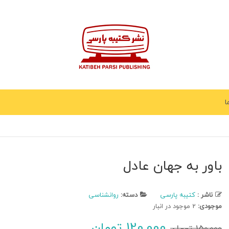
ا
باور به جهان عادل
ناشر :
کتیبه پارسی
دسته:
روانشناسی
ستون اساسی برا
موجودی:
2 موجود در انبار
رسیدن به تمام ا
150,000
تومان
120,000
تومان
150,000
تومان