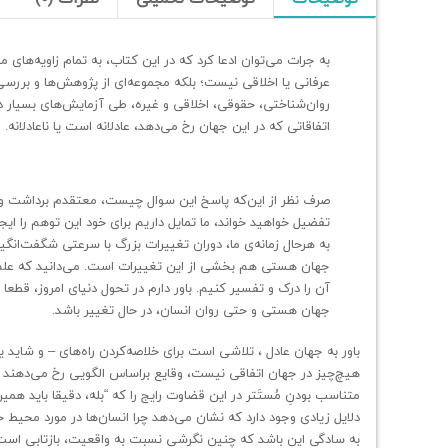
به جرات می‌توان ادعا کرد که در این کتاب، به تمام زاویه‌ها
عرفانی یا اخلاقی نیست؛ بلکه مجموعه‌ای از پژوهش‌ها و بررس
روان‌شناختی، حقوقی، اخلاقی و غیره، طی آزمایش‌های بسیار دقی
اتفاقاتی که در این جهان رخ می‌دهد، عادلانه است یا ناعادلانه.
صرف نظر از این‌که پاسخ این سوال چیست، معتقدم برداشت و انت
تفضیل خواهید خواند، ما تمایل داریم برای خود این توهم را ایجا
به هرحال زمانه‌ی ما، دوران تغییرات بزرگ با سرعتی شگفت‌ان
جهان هستی هم بخشی از این تغییرات است. می‌دانید که علم ، ذ
آن را درک و تفسیر کنیم. باور دارم در تحول دنیای امروز، قطع
جهان هستی و حتی روان انسان، در حال تغییر باشد.
باور به جهان عادل ، تلاشی است برای خلاصه‌کردن راه‌های – و شاید یگا
هیچ‌چیز در جهان اتفاقی نیست، وقایع براساس الگویی رخ می‌دهند که
متناسب بودنِ مُستَتر در این قضاوت رایج را که “بله، دقیقا باید همی
دلایل زیادی وجود دارد که نشان می‌دهد چرا انسان‌ها در مورد محیط خ
به سادگی این باشد که چنین نگرشی نسبت به واقعیت، بازتابی است م