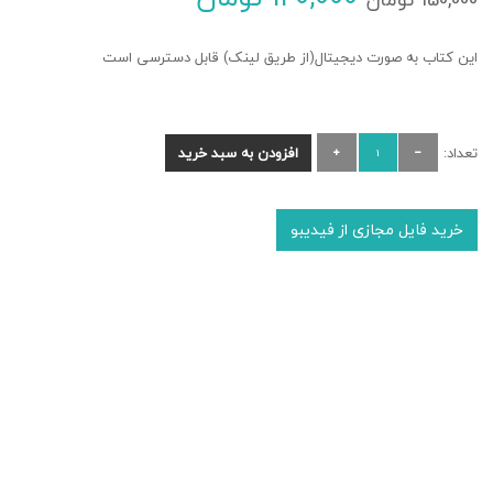
120,000
تومان
این کتاب به صورت دیجیتال(از طریق لینک) قابل دسترسی است
جهان های موازی
450,000
تومان
تعداد:
افزودن به سبد خرید
360,000
تومان
خرید فایل مجازی از فیدیبو
کدهای انرژی (قوا
انرژی)
550,000
تومان
440,000
تومان