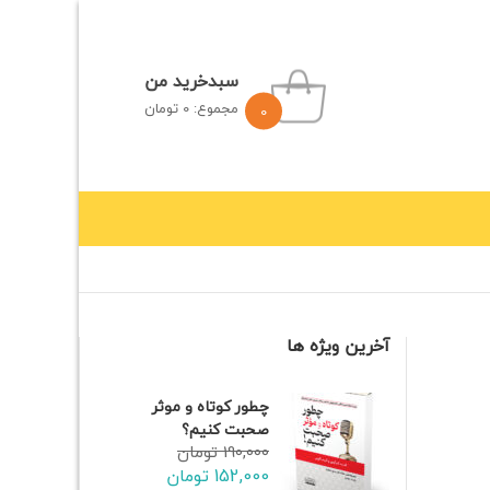
سبدخرید من
مجموع:
0
تومان
0
آخرین ویژه ها
محدودیت صفر 2024 سه
چطور کوتاه و موثر
ی
صحبت کنیم؟
190,000
تومان
هداف
152,000
تومان