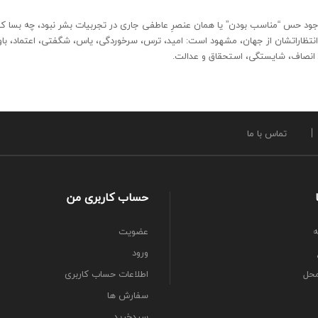
جود حس “مناسب بودن” یا همان عنصرِ عاطفی جاری در تجربیات بشر نبود، چه بسا کف
انتظاراتشان از جهان، مشهود است: امید، ترس، سرخوردگی، یاس، شگفتی، اعتماد، باور
انصاف، شایستگی، استحقاق و عدالت.
تماس با ما
حساب کاربری من
ه
عضویت
ورود
محل
اطلاعات حساب كاربری
سفارش ها
سبدخرید