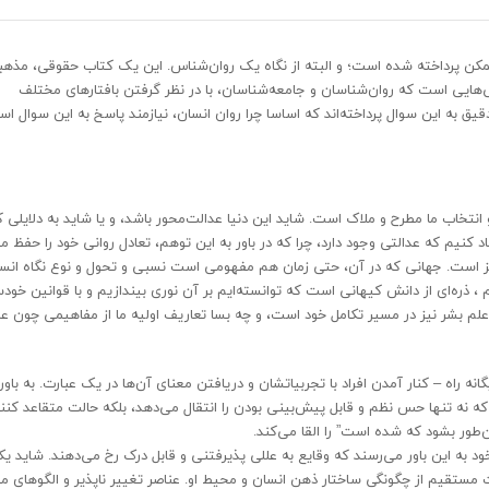
ی ممکن پرداخته شده است؛ و البته از نگاه یک روان‌شناس. این یک کتاب حقوقی، مذهب
ی‌هایی است که روان‌شناسان و جامعه‌شناسان، با در نظر گرفتن بافتارهای مختلف
ق به این سوال پرداخته‌اند که اساسا چرا روان انسان، نیازمند پاسخ به این سوال ا
خاب ما مطرح و ملاک است. شاید این دنیا عدالت‌محور باشد، و یا شاید به دلایلی ک
د کنیم که عدالتی وجود دارد، چرا که در باور به این توهم، تعادل روانی خود را حفظ م
گیز است. جهانی که در آن، حتی زمان هم مفهومی است نسبی و تحول و نوع نگاه انسا
ره‌ای از دانش کیهانی است که توانسته‌ایم بر آن نوری بیندازیم و با قوانین خودس
ا علم بشر نیز در مسیر تکامل خود است، و چه بسا تعاریف اولیه ما از مفاهیمی چون ع
نه راه – کنار آمدن افراد با تجربیاتشان و دریافتن معنای آن‌ها در یک عبارت. به باور 
 نه تنها حس نظم و قابل پیش‌بینی بودن را انتقال می‌دهد، بلکه حالت متقاعد کنن
ن‌طور بشود که شده است” را القا می‌کند.
ود به این باور می‌رسند که وقایع به عللی پذیرفتنی و قابل درک رخ می‌دهند. شاید یکی
ستقیم از چگونگی ساختار ذهن انسان و محیط او. عناصر تغییر ناپذیر و الگوهای مو