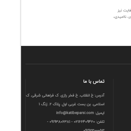
ایت نیز
، ناامیدی،
تماس با ما
آدرس: خ انقلاب. خ فخر رازی. ک فراهانی شرقی. ک
اسلامی. بن بست غربی اول. پلاک 2. زنگ 1
ایمیل:
info@katibeparsi.com
تلفن:
02166409420 - 09193806381 -
09192300053