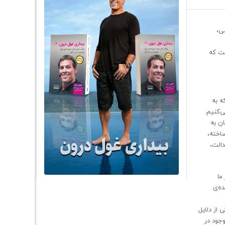
ی،
ست که
ه به
ی‌کنیم.
ن به
اخته،
دالت،
ما
ده‌ی
 از دلایل
جود در