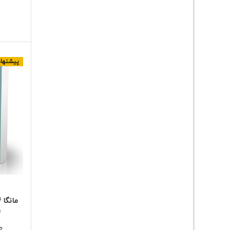
ا
پیشنهاد
(
0