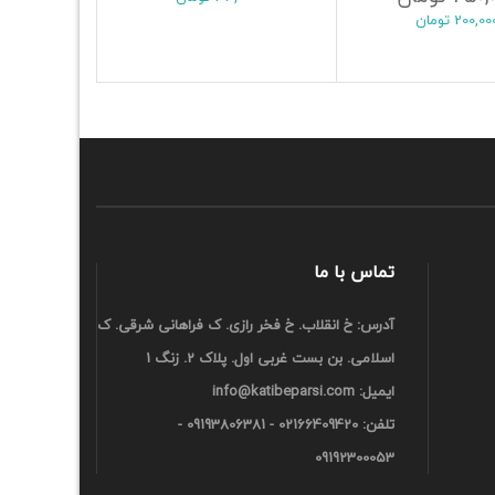
ودن به سبد خرید
200,00
تومان
تماس با ما
آدرس: خ انقلاب. خ فخر رازی. ک فراهانی شرقی. ک
اسلامی. بن بست غربی اول. پلاک 2. زنگ 1
ایمیل:
info@katibeparsi.com
تلفن:
02166409420 - 09193806381 -
09192300053