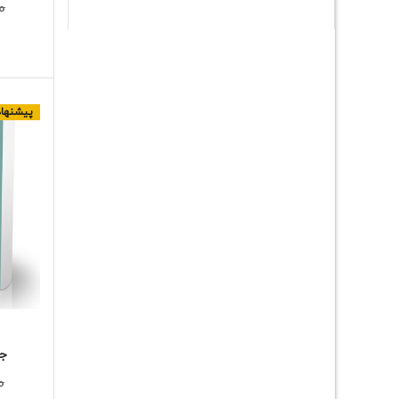
0
ا
پیشنهاد
جا
0